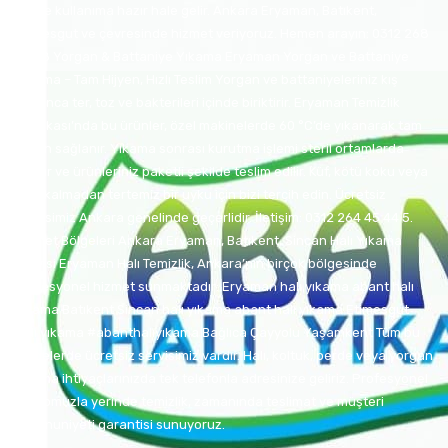
içinde kullanıma hazır hale gelir. Ankara Eryaman, Batıkent,
Etimesgut ve çevresinde hizmet veriyoruz. Hemen arayın: 0312 268
32 78 Yorgan & Battaniye Yıkama Eryaman Yorgan ve Battaniye
Yıkama – Tam Hijyen, Hızlı Teslim Yorgan ve battaniyeleriniz kış
boyunca ter, toz ve bakterileri içinde biriktirir. Eryaman Temizlik
Fabrikası’nda bu ürünler, özel makinelerde 60 °C’de yıkanarak tam
hijyen sağlanır. Yıkama sonrası kurutma işlemi steril ortamlarda
yapılır ve ürünleriniz paketli şekilde teslim edilir. Küf, kötü koku veya
leke kalmadan tertemiz bir uyku için bizi tercih edin. Ücretsiz
servisimiz Ankara genelinde geçerlidir. İletişim: 0312 264 45 44 5.
Hizmet Bölgeleri Ankara Eryaman, Batıkent, Sincan Halı Yıkama
Servisi Eryaman Halı Temizlik, Ankara’nın birçok bölgesinde
profesyonel hizmet sunmaktadır: Eryaman halı yıkama abant halı
yıkama Batıkent Sincan halı yıkama abant halı yıkama Etimesgut
halı yıkama #abanthalıyıkama Bağlıca Çayyolu Yaşamkent Tüm bu
bölgelerde ücretsiz servisimiz vardır. Halı, koltuk, perde veya yorgan
yıkama ihtiyaçlarınızda tek telefonla adresinize geliriz. Profesyonel
kadromuzla yerinde temizlik, zamanında teslimat ve müşteri
memnuniyeti garantisi sunuyoruz.