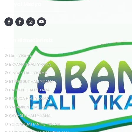
Sosyal Medya
Tüm Hizmetlerimiz
HALI YIKAMA
ERYAMAN HALI YIKAMA
SİNCAN HALI YIKAMA
ETİMESGUT HALI YIKAMA
BATIKENT HALI YIKAMA
BAĞLICA HALI YIKAMA
YAŞAMKENT HALI YIKAMA
ÇAYYOLU HALI YIKAMA
YORGAN BATTANİYE YIKAMA