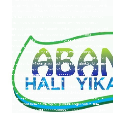
Bağlıca halı yıkama Sincan halı yıkama ve çevresine aynı gün servis!
#abanthalıyıkama ERYAMAN HALI YIKAMA etimesgut halı yıkama
SİNCAN HALI YIKAMA Halı Yıkama Eryaman Halı Yıkama Fabrikası –
Ücretsiz Servis & Hızlı Teslimat Halılarınız, evinizin havasını ve
sağlığını doğrudan etkiler. #abantHalıYıkama olarak halılarınızı özel
yıkama havuzlarında, cinsine uygun şampuan ve yıkama
teknikleriyle temizliyoruz. Her halı türü (yün, shaggy, el dokuma,
makine halısı) için farklı yıkama prosedürleri uyguluyoruz. Yıkama
sonrası durulama ve sıkma işlemleri profesyonel makinelerde
yapılır, ardından tozdan arındırılmış kurutma odalarında kurutulur.
Teslimat süremiz 2–4 gün arasındadır. Halınızı ilk günkü gibi görmek
için hemen bizi arayın: 0312 264 45 44 #abanthalıyıkama #Koltuk
Yıkama #EryamanKoltukYıkama – Yerinde Buharlı Temizlik
Hizmetleri Koltuklarınızda zamanla biriken toz, leke ve kötü kokular
yaşam kalitenizi düşürür. Eryaman Koltuk Yıkama ekibimiz, yerinde
buharlı temizlik makineleriyle koltuklarınızı derinlemesine temizler.
Koltuk kumaşına zarar vermeyen özel solüsyonlar kullanarak, hem
lekeleri çıkarıyor hem de mikrop oluşumunu engelliyoruz. Tüm
işlemler evinizde, kısa sürede tamamlanır — koltuklarınız aynı gün