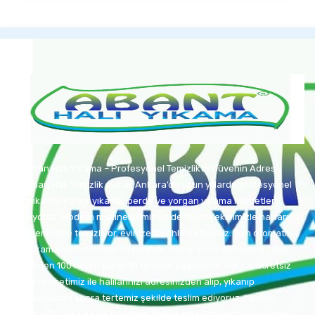
Eryaman Halı Yıkama – Profesyonel Temizlikte Güvenin Adresi
Eryaman Halı Temizlik olarak Ankara’da uzun yıllardır profesyonel
halı yıkama, koltuk yıkama, perde ve yorgan yıkama hizmetleri
sunuyoruz. Modern makinelerimiz ve deneyimli ekibimizle halılarınızı
derinlemesine temizliyor, evinize ferahlık katıyoruz. Tam otomatik
halı yıkama sistemlerimiz sayesinde, halılarınızın dokusuna zarar
vermeden 100 hijyen garantili temizlik sağlıyoruz. Ayrıca, ücretsiz
servis hizmetimiz ile halılarınızı adresinizden alıp, yıkanıp
kurutulduktan sonra tertemiz şekilde teslim ediyoruz. Hemen
arayın: 0312 264 45 44 Eryaman halı yıkama Batıkent halı ýıkama