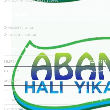
KOLTUK YATAK SANDALYE YIKAMA
Hızlı Linkler
Müşteri Yorumları
Sık Sorulan Sorular
İletişim Bilgileri
TELEFON
03122644544
TELEFON 2
03122683278
WHATSAPP
05462644544
EPOSTA
abantreklam3278@gmail.com
EPOSTA 2
abantreklam3278@gmail.com
SINCAN SUBE