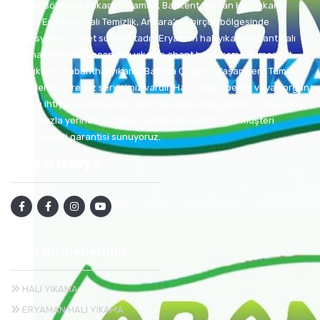
Hizmet Bölgeleri Ankara Eryaman, Batıkent, Sincan Halı Yıkama
Servisi Eryaman Halı Temizlik, Ankara’nın birçok bölgesinde
profesyonel hizmet sunmaktadır: Eryaman halı yıkama abant halı
yıkama Batıkent Sincan halı yıkama abant halı yıkama Etimesgut
halı yıkama #abanthalıyıkama Bağlıca Çayyolu Yaşamkent Tüm bu
bölgelerde ücretsiz servisimiz vardır. Halı, koltuk, perde veya yorgan
yıkama ihtiyaçlarınızda tek telefonla adresinize geliriz. Profesyonel
kadromuzla yerinde temizlik, zamanında teslimat ve müşteri
memnuniyeti garantisi sunuyoruz.
Sosyal Medya
Tüm Hizmetlerimiz
HALI YIKAMA
ERYAMAN HALI YIKAMA