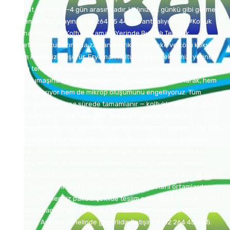
Teslimat süremiz 2–4 gün arasındadır. Halınızı ilk günkü gibi görmek
için hemen bizi arayın: 0312 264 45 44 #abanthalıyıkama #Koltuk
Yıkama #EryamanKoltukYıkama – Yerinde Buharlı Temizlik
Hizmetleri Koltuklarınızda zamanla biriken toz, leke ve kötü kokular
yaşam kalitenizi düşürür. Eryaman Koltuk Yıkama ekibimiz, yerinde
buharlı temizlik makineleriyle koltuklarınızı derinlemesine temizler.
Koltuk kumaşına zarar vermeyen özel solüsyonlar kullanarak, hem
lekeleri çıkarıyor hem de mikrop oluşumunu engelliyoruz. Tüm
işlemler evinizde, kısa sürede tamamlanır — koltuklarınız aynı gün
içinde kullanıma hazır hale gelir. Ankara Eryaman, Batıkent,
Etimesgut ve çevresinde hizmet veriyoruz. Hemen arayın: 0312 268
32 78 Yorgan & Battaniye Yıkama Eryaman Yorgan ve Battaniye
Yıkama – Tam Hijyen, Hızlı Teslim Yorgan ve battaniyeleriniz kış
boyunca ter, toz ve bakterileri içinde biriktirir. Eryaman Temizlik
Fabrikası’nda bu ürünler, özel makinelerde 60 °C’de yıkanarak tam
hijyen sağlanır. Yıkama sonrası kurutma işlemi steril ortamlarda
yapılır ve ürünleriniz paketli şekilde teslim edilir. Küf, kötü koku veya
leke kalmadan tertemiz bir uyku için bizi tercih edin. Ücretsiz
servisimiz Ankara genelinde geçerlidir. İletişim: 0312 264 45 44 5.