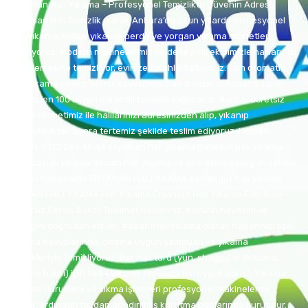
Eryaman Halı Yıkama – Profesyonel Temizlikte Güvenin Adresi
Eryaman Halı Temizlik olarak Ankara’da uzun yıllardır profesyonel
halı yıkama, koltuk yıkama, perde ve yorgan yıkama hizmetleri
sunuyoruz. Modern makinelerimiz ve deneyimli ekibimizle halılarınızı
derinlemesine temizliyor, evinize ferahlık katıyoruz. Tam otomatik
halı yıkama sistemlerimiz sayesinde, halılarınızın dokusuna zarar
vermeden 100 hijyen garantili temizlik sağlıyoruz. Ayrıca, ücretsiz
servis hizmetimiz ile halılarınızı adresinizden alıp, yıkanıp
kurutulduktan sonra tertemiz şekilde teslim ediyoruz. Hemen
arayın: 0312 264 45 44 Eryaman halı yıkama Batıkent halı ýıkama
Bağlıca halı yıkama Sincan halı yıkama ve çevresine aynı gün servis!
#abanthalıyıkama ERYAMAN HALI YIKAMA etimesgut halı yıkama
SİNCAN HALI YIKAMA Halı Yıkama Eryaman Halı Yıkama Fabrikası –
Ücretsiz Servis & Hızlı Teslimat Halılarınız, evinizin havasını ve
sağlığını doğrudan etkiler. #abantHalıYıkama olarak halılarınızı özel
yıkama havuzlarında, cinsine uygun şampuan ve yıkama
teknikleriyle temizliyoruz. Her halı türü (yün, shaggy, el dokuma,
makine halısı) için farklı yıkama prosedürleri uyguluyoruz. Yıkama
sonrası durulama ve sıkma işlemleri profesyonel makinelerde
yapılır, ardından tozdan arındırılmış kurutma odalarında kurutulur.