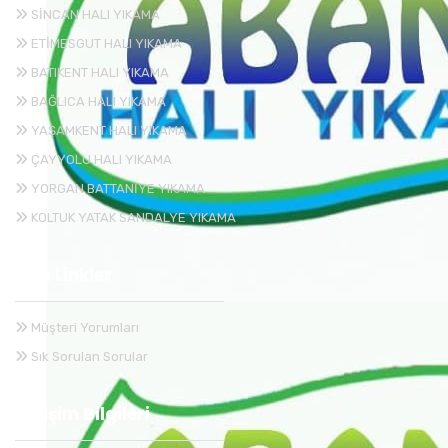
SİNCAN HALI YIKAMA
ETİMESGUT HALI YIKAMA
BATIKENT HALI YIKAMA
BAĞLICA HALI YIKAMA
YAŞAMKENT HALI YIKAMA
ÇAYYOLU HALI YIKAMA
YORGAN BATTANİYE YIKAMA
KOLTUK YATAK SANDALYE YIKAMA
Hızlı Linkler
Müşteri Yorumları
Sık Sorulan Sorular
İletişim Bilgileri